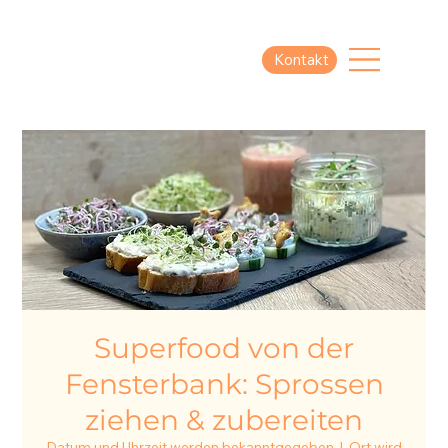
Kontakt
Superfood von der
Fensterbank: Sprossen
ziehen & zubereiten
Datum und Uhrzeit werden bekanntgegeben
  |  
Ort wird