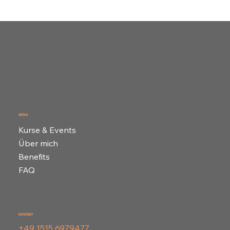
MENU
Kurse & Events
Über mich
Benefits
FAQ
KONTAKT
+49 1515 6979477